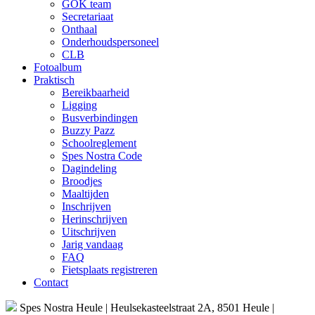
GOK team
Secretariaat
Onthaal
Onderhoudspersoneel
CLB
Fotoalbum
Praktisch
Bereikbaarheid
Ligging
Busverbindingen
Buzzy Pazz
Schoolreglement
Spes Nostra Code
Dagindeling
Broodjes
Maaltijden
Inschrijven
Herinschrijven
Uitschrijven
Jarig vandaag
FAQ
Fietsplaats registreren
Contact
Spes Nostra
Heule
| Heulsekasteelstraat 2A, 8501 Heule |